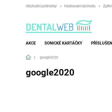
Přejít
Obchodní podmínky
Hodnocení obchodu
Zpětný
na
obsah
AKCE
SONICKÉ KARTÁČKY
PŘÍSLUŠEN
Domů
google2020
google2020