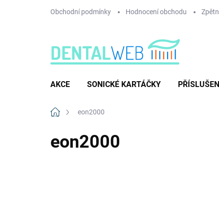
Přejít
Obchodní podmínky
Hodnocení obchodu
Zpětný
na
obsah
AKCE
SONICKÉ KARTÁČKY
PŘÍSLUŠEN
Domů
eon2000
eon2000