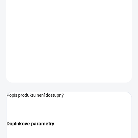
−
+
Přidat do košíku
Důkladně čistí dásňovou linii a těžko dostupná místa Zaoblený a
hladký tvar vláken pro pohodlné použití Kompaktní svazek
měkkých vláken – jemná vlákna působí pevněji díky vysoké
hustotě Kartáček drží tvar i při správném tlaku nebo namočení
Ergonomická rukojeť pro pohodlný úchop Kartáček je ideální i při
rovnátkách, nebo implantátech
ZEPTAT SE
HLÍDAT
Popis produktu není dostupný
Doplňkové parametry