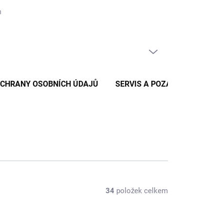
nických zpráv
Reklamace a vratky zboží
Podmínky ochrany osob
PRÁZDNÝ KOŠÍK
NÁKUPNÍ
KOŠÍK
OCHRANY OSOBNÍCH ÚDAJŮ
SERVIS A POZÁRUČNÍ SERV
34
položek celkem