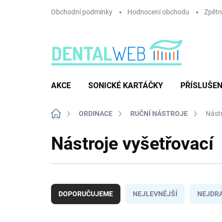
Přejít
Obchodní podmínky
Hodnocení obchodu
Zpětný
na
obsah
AKCE
SONICKÉ KARTÁČKY
PŘÍSLUŠEN
Domů
ORDINACE
RUČNÍ NÁSTROJE
Nástr
Nástroje vyšetřovací
Ř
a
DOPORUČUJEME
NEJLEVNĚJŠÍ
NEJDRA
z
e