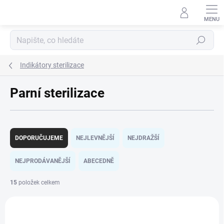
Přejít
na
obsah
Hledat
Indikátory sterilizace
Parní sterilizace
Ř
a
DOPORUČUJEME
NEJLEVNĚJŠÍ
NEJDRAŽŠÍ
z
e
NEJPRODÁVANĚJŠÍ
ABECEDNĚ
n
í
15
položek celkem
p
V
r
ý
o
p