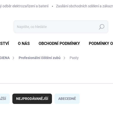
 odběr elektrozařízení a baterií
Zasílání obchodních sdělení a zákaz
Hledat
STVÍ
O NÁS
OBCHODNÍ PODMÍNKY
PODMÍNKY 
GIENA
Profesionální čištění zubů
Pasty
ŽŠÍ
NEJPRODÁVANĚJŠÍ
ABECEDNĚ