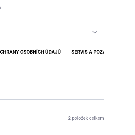
nických zpráv
Reklamace a vratky zboží
Podmínky ochrany osob
PRÁZDNÝ KOŠÍK
NÁKUPNÍ
KOŠÍK
OCHRANY OSOBNÍCH ÚDAJŮ
SERVIS A POZÁRUČNÍ SERV
2
položek celkem