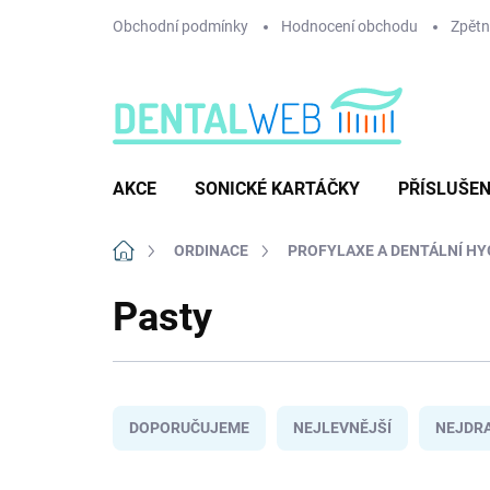
Přejít
Obchodní podmínky
Hodnocení obchodu
Zpětný
na
obsah
AKCE
SONICKÉ KARTÁČKY
PŘÍSLUŠEN
Domů
ORDINACE
PROFYLAXE A DENTÁLNÍ HY
Pasty
Ř
a
DOPORUČUJEME
NEJLEVNĚJŠÍ
NEJDRA
z
e