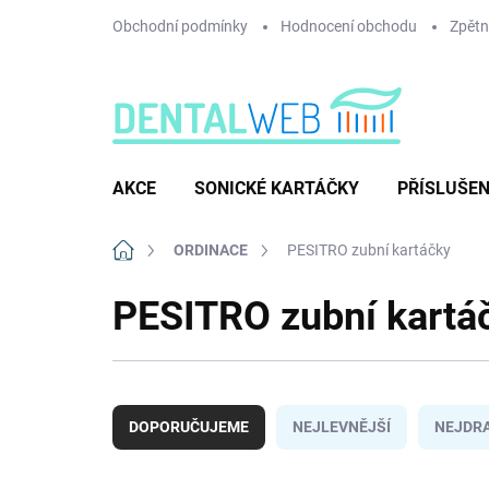
Přejít
Obchodní podmínky
Hodnocení obchodu
Zpětný
na
obsah
AKCE
SONICKÉ KARTÁČKY
PŘÍSLUŠEN
Domů
ORDINACE
PESITRO zubní kartáčky
PESITRO zubní kartá
Ř
a
DOPORUČUJEME
NEJLEVNĚJŠÍ
NEJDRA
z
e