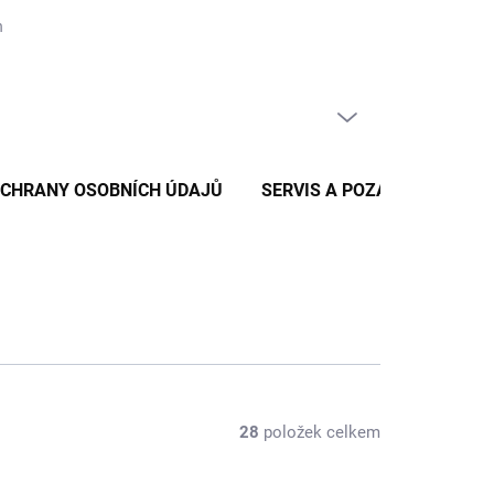
nických zpráv
Reklamace a vratky zboží
Podmínky ochrany osob
PRÁZDNÝ KOŠÍK
NÁKUPNÍ
KOŠÍK
OCHRANY OSOBNÍCH ÚDAJŮ
SERVIS A POZÁRUČNÍ SERV
28
položek celkem