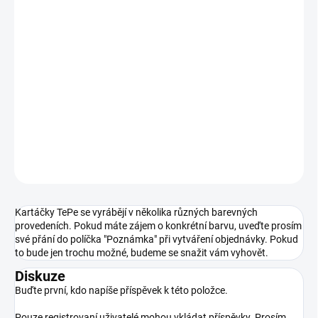
−
+
Přidat do košíku
Unikátní špička umožňuje lepší čištění zadních zubů Zakulacené
konce vláken zajišťují jemné čištění Pružný krček a tvarování
rukojeti pro přesné držení palcem 1450 středně tvrdých vláken pro
důkladné odstranění zubního plaku
DETAILNÍ INFORMACE
ZEPTAT SE
HLÍDAT
Kartáčky TePe se vyrábějí v několika různých barevných
provedeních. Pokud máte zájem o konkrétní barvu, uveďte prosím
své přání do políčka "Poznámka" při vytváření objednávky. Pokud
to bude jen trochu možné, budeme se snažit vám vyhovět.
Diskuze
Buďte první, kdo napíše příspěvek k této položce.
Pouze registrovaní uživatelé mohou vkládat příspěvky. Prosím