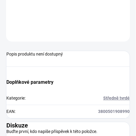
vláken pro účinné čištění Ergonomicky zahnutá a prodloužená
rukojeť pro lepší kontrolu pohybu Šestiúhelníkový tvar rukojeti pro
přesnější manipulaci v ústech Ochranný kryt na hlavičku kartáčku
proti prachu a nečistotám
ZEPTAT SE
HLÍDAT
Popis produktu není dostupný
Doplňkové parametry
Kategorie
:
Středně tvrdé
EAN
:
3800501908990
Diskuze
Buďte první, kdo napíše příspěvek k této položce.