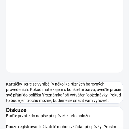
−
+
Přidat do košíku
Inovativní vlákna zubního kartáčku dokonale vyčistí povrch zubu
Lépe dosáhne do dásňového žlábku a mezizubí Ergonomicky
tvarovaná rukojeť s oporou pro palec Krček lze ohnout pod
tekoucí horkou vodou podle vlastní potřeby Drobná hlavička
vhodná i pro děti nebo osoby s menší čelistí
DETAILNÍ INFORMACE
ZEPTAT SE
HLÍDAT
Kartáčky TePe se vyrábějí v několika různých barevných
provedeních. Pokud máte zájem o konkrétní barvu, uveďte prosím
své přání do políčka "Poznámka" při vytváření objednávky. Pokud
to bude jen trochu možné, budeme se snažit vám vyhovět.
Diskuze
Buďte první, kdo napíše příspěvek k této položce.
Pouze registrovaní uživatelé mohou vkládat příspěvky. Prosím