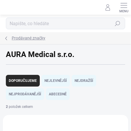
Přejít
na
obsah
Hledat
Prodávané značky
AURA Medical s.r.o.
Ř
a
DOPORUČUJEME
NEJLEVNĚJŠÍ
NEJDRAŽŠÍ
z
e
NEJPRODÁVANĚJŠÍ
ABECEDNĚ
n
í
2
položek celkem
p
V
r
ý
o
p