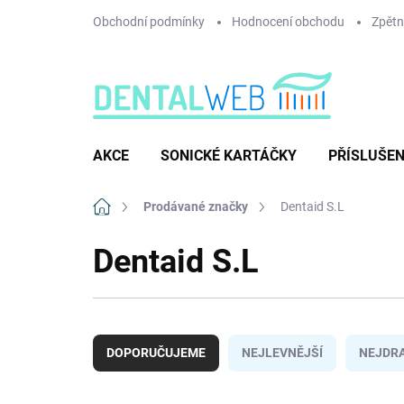
Přejít
Obchodní podmínky
Hodnocení obchodu
Zpětný
na
obsah
AKCE
SONICKÉ KARTÁČKY
PŘÍSLUŠEN
Domů
Prodávané značky
Dentaid S.L
Dentaid S.L
Ř
a
DOPORUČUJEME
NEJLEVNĚJŠÍ
NEJDRA
z
e