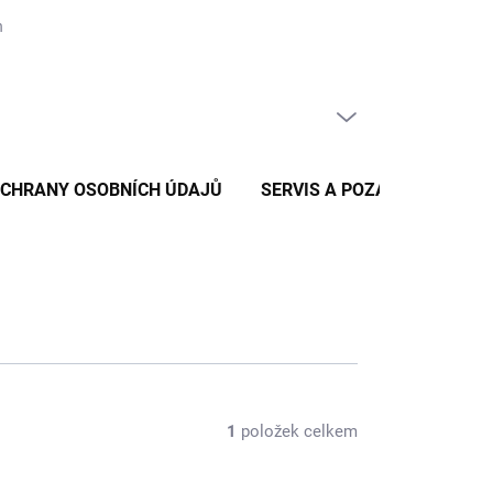
nických zpráv
Reklamace a vratky zboží
Podmínky ochrany osob
PRÁZDNÝ KOŠÍK
NÁKUPNÍ
KOŠÍK
OCHRANY OSOBNÍCH ÚDAJŮ
SERVIS A POZÁRUČNÍ SERV
1
položek celkem