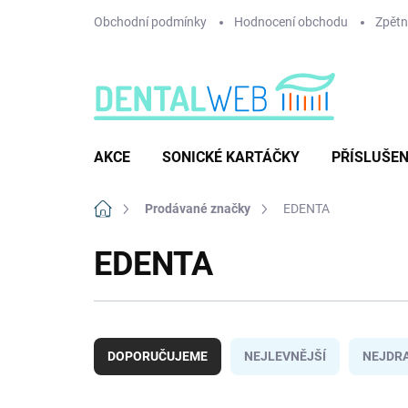
Přejít
Obchodní podmínky
Hodnocení obchodu
Zpětný
na
obsah
AKCE
SONICKÉ KARTÁČKY
PŘÍSLUŠEN
Domů
Prodávané značky
EDENTA
EDENTA
Ř
a
DOPORUČUJEME
NEJLEVNĚJŠÍ
NEJDRA
z
e