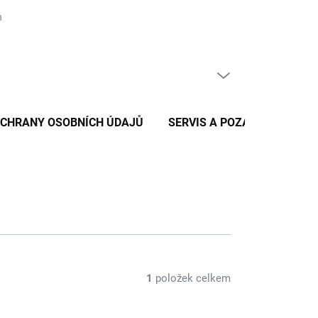
nických zpráv
Reklamace a vratky zboží
Podmínky ochrany osob
PRÁZDNÝ KOŠÍK
NÁKUPNÍ
KOŠÍK
OCHRANY OSOBNÍCH ÚDAJŮ
SERVIS A POZÁRUČNÍ SERV
1
položek celkem